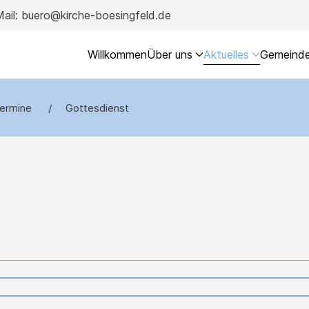
ail: buero@kirche-boesingfeld.de
Willkommen
Über uns
Aktuelles
Gemeinde
ermine
Gottesdienst