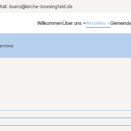
ail: buero@kirche-boesingfeld.de
Willkommen
Über uns
Aktuelles
Gemeinde
ermine